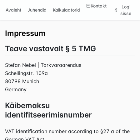
Kontakt
Logi
Avaleht
Juhendid
Kalkulaatorid
sisse
Impressum
Teave vastavalt § 5 TMG
Stefan Nebel | Tarkvaraarendus
Schellingstr. 109a
80798 Munich
Germany
Käibemaksu
identifitseerimisnumber
VAT identification number according to §27 a of the
German VAT Act: