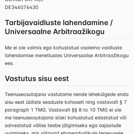
DE346076430
Tarbijavaidluste lahendamine /
Universaalne Arbitraažikogu
Me ei ole valmis ega kohustatud osalema vaidluste
lahendamise menetlustes Universaalse Arbitraažikogu
ees.
Vastutus sisu eest
Teenuseosutajana vastutame nende lehekülgede enda
sisu eest üldiste seaduste kohaselt ning vastavalt § 7
paragraph 1 TMG. Vastavalt §§ 8 to 10 TMG ei ole
me teenuseosutajana siiski kohustatud edastatud või
salvestatud välise teabe jälgimiseks ega asjaolude
uurimiseks, mis viitavad ebaseaduslikule tegevusele.