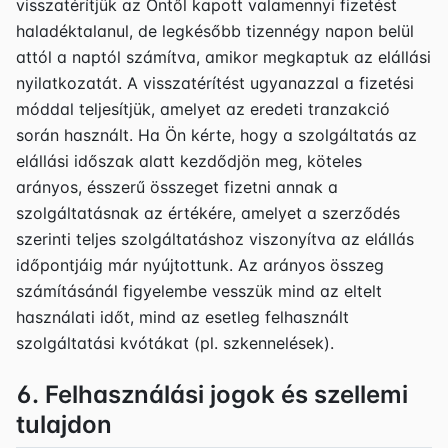
visszatérítjük az Öntől kapott valamennyi fizetést
haladéktalanul, de legkésőbb tizennégy napon belül
attól a naptól számítva, amikor megkaptuk az elállási
nyilatkozatát. A visszatérítést ugyanazzal a fizetési
móddal teljesítjük, amelyet az eredeti tranzakció
során használt. Ha Ön kérte, hogy a szolgáltatás az
elállási időszak alatt kezdődjön meg, köteles
arányos, ésszerű összeget fizetni annak a
szolgáltatásnak az értékére, amelyet a szerződés
szerinti teljes szolgáltatáshoz viszonyítva az elállás
időpontjáig már nyújtottunk. Az arányos összeg
számításánál figyelembe vesszük mind az eltelt
használati időt, mind az esetleg felhasznált
szolgáltatási kvótákat (pl. szkennelések).
6. Felhasználási jogok és szellemi
tulajdon