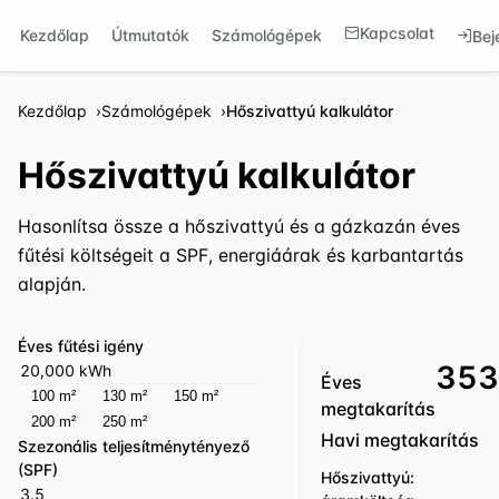
Kapcsolat
Kezdőlap
Útmutatók
Számológépek
Bej
Kezdőlap
Számológépek
Hőszivattyú kalkulátor
Hőszivattyú kalkulátor
Hasonlítsa össze a hőszivattyú és a gázkazán éves
fűtési költségeit a SPF, energiáárak és karbantartás
alapján.
Éves fűtési igény
353
Éves
100 m²
130 m²
150 m²
megtakarítás
200 m²
250 m²
Havi megtakarítás
Szezonális teljesítménytényező
(SPF)
Hőszivattyú: