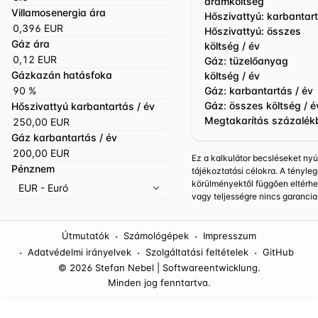
áramköltség
Villamosenergia ára
Hőszivattyú: karbantar
Hőszivattyú: összes
Gáz ára
költség / év
Gáz: tüzelőanyag
Gázkazán hatásfoka
költség / év
Gáz: karbantartás / év
Gáz: összes költség / é
Hőszivattyú karbantartás / év
Megtakarítás százalék
Gáz karbantartás / év
Ez a kalkulátor becsléseket nyú
Pénznem
tájékoztatási célokra. A tényle
körülményektől függően eltérhe
EUR - Euró
vagy teljességre nincs garancia
·
·
Útmutatók
Számológépek
Impresszum
·
·
·
Adatvédelmi irányelvek
Szolgáltatási feltételek
GitHub
© 2026 Stefan Nebel | Softwareentwicklung.
Minden jog fenntartva.