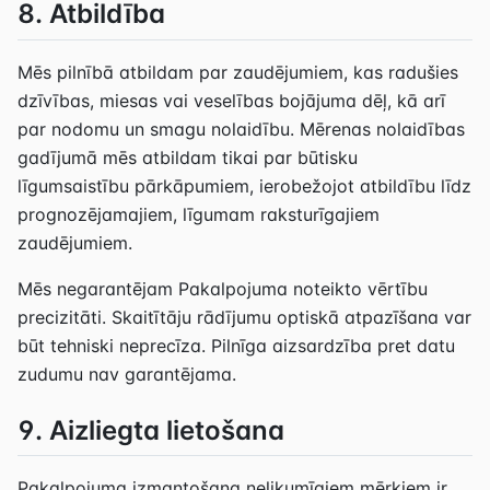
8. Atbildība
Mēs pilnībā atbildam par zaudējumiem, kas radušies
dzīvības, miesas vai veselības bojājuma dēļ, kā arī
par nodomu un smagu nolaidību. Mērenas nolaidības
gadījumā mēs atbildam tikai par būtisku
līgumsaistību pārkāpumiem, ierobežojot atbildību līdz
prognozējamajiem, līgumam raksturīgajiem
zaudējumiem.
Mēs negarantējam Pakalpojuma noteikto vērtību
precizitāti. Skaitītāju rādījumu optiskā atpazīšana var
būt tehniski neprecīza. Pilnīga aizsardzība pret datu
zudumu nav garantējama.
9. Aizliegta lietošana
Pakalpojuma izmantošana nelikumīgiem mērķiem ir