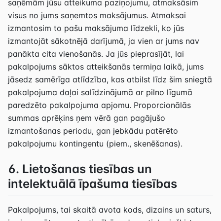
saņēmām jūsu atteikuma paziņojumu, atmaksāsim
visus no jums saņemtos maksājumus. Atmaksai
izmantosim to pašu maksājuma līdzekli, ko jūs
izmantojāt sākotnējā darījumā, ja vien ar jums nav
panākta cita vienošanās. Ja jūs pieprasījāt, lai
pakalpojums sāktos atteikšanās termiņa laikā, jums
jāsedz samērīga atlīdzība, kas atbilst līdz šim sniegtā
pakalpojuma daļai salīdzinājumā ar pilno līgumā
paredzēto pakalpojuma apjomu. Proporcionālās
summas aprēķins ņem vērā gan pagājušo
izmantošanas periodu, gan jebkādu patērēto
pakalpojumu kontingentu (piem., skenēšanas).
6. Lietošanas tiesības un
intelektuālā īpašuma tiesības
Pakalpojums, tai skaitā avota kods, dizains un saturs,