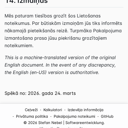
14. Izmaiņas
Mēs paturam tiesības grozīt šos Lietošanas
noteikumus. Par būtiskām izmaiņām jūs tiks informēts
nākamajā pieteikšanās reizē. Turpmāka Pakalpojuma
izmantošana prasa jūsu piekrišanu grozītajiem
noteikumiem.
This is a machine-translated version of the original
English document. In the event of any discrepancy,
the English (en-US) version is authoritative.
Spēkā no: 2026. gada 24. marts
·
·
Ceļveži
Kalkulatori
Izdevēja informācija
·
·
·
Privātuma politika
Pakalpojuma noteikumi
GitHub
© 2026 Stefan Nebel | Softwareentwicklung.