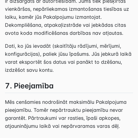
ir aizsargāts ar autortiesībām. Jums tiek piešķirtas
vienkāršas, nepārliekamas izmantošanas tiesības uz
laiku, kamēr jūs Pakalpojumu izmantojat.
Dekompliēšana, atpakaļizstrāde vai jebkādas citas
avota koda modificēšanas darbības nav atļautas.
Dati, ko jūs ievadāt (skaitītāju rādījumi, mērījumi,
konfigurācijas), paliek jūsu īpašums. Jūs jebkurā laikā
varat eksportēt šos datus vai panākt to dzēšanu,
izdzēšot savu kontu.
7. Pieejamība
Mēs cenšamies nodrošināt maksimālu Pakalpojuma
pieejamību. Tomēr nepārtrauktu pieejamību nevar
garantēt. Pārtraukumi var rasties, īpaši apkopes,
atjauninājumu laikā vai nepārvaramas varas dēļ.