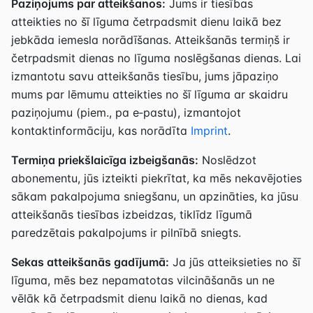
Paziņojums par atteikšanos:
Jums ir tiesības
atteikties no šī līguma četrpadsmit dienu laikā bez
jebkāda iemesla norādīšanas. Atteikšanās termiņš ir
četrpadsmit dienas no līguma noslēgšanas dienas. Lai
izmantotu savu atteikšanās tiesību, jums jāpaziņo
mums par lēmumu atteikties no šī līguma ar skaidru
paziņojumu (piem., pa e‑pastu), izmantojot
kontaktinformāciju, kas norādīta
Imprint
.
Termiņa priekšlaicīga izbeigšanās:
Noslēdzot
abonementu, jūs izteikti piekrītat, ka mēs nekavējoties
sākam pakalpojuma sniegšanu, un apzināties, ka jūsu
atteikšanās tiesības izbeidzas, tiklīdz līgumā
paredzētais pakalpojums ir pilnībā sniegts.
Sekas atteikšanās gadījumā:
Ja jūs atteiksieties no šī
līguma, mēs bez nepamatotas vilcināšanās un ne
vēlāk kā četrpadsmit dienu laikā no dienas, kad