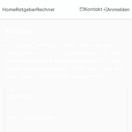
Kontakt
Anmelden
Home
Ratgeber
Rechner
Kontakt
Wir sind hier, um Ihnen zu helfen. Teilen Sie uns Ihr
Anliegen mit – sei es eine Supportanfrage, eine Idee
für ein neues Feature, eine Fehlermeldung oder eine
Anfrage zur Zusammenarbeit. Unser Team setzt alles
daran, Ihnen schnellstmöglich weiterzuhelfen.
Ihr Name
Ihre E‑Mail‑Adresse