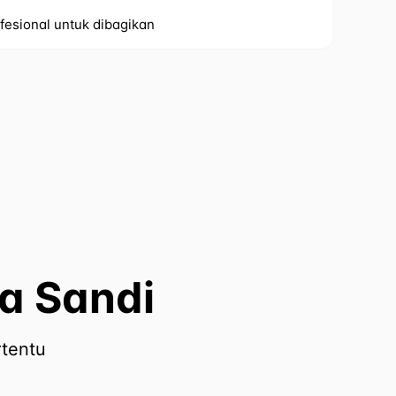
fesional untuk dibagikan
a Sandi
rtentu