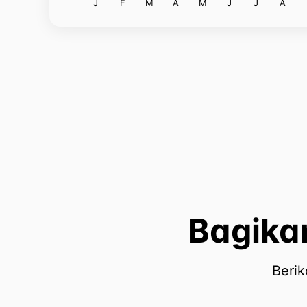
J
F
M
A
M
J
J
A
Bagika
Berik