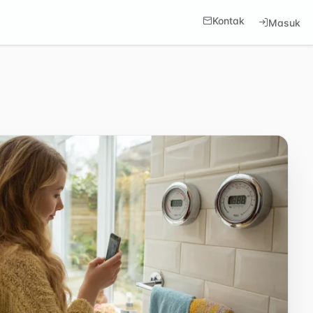
Kontak
Masuk