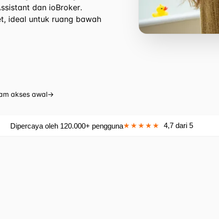
sistant dan ioBroker.
, ideal untuk ruang bawah
alam akses awal
→
★★★★★
4,7 dari 5
Dipercaya oleh 120.000+ pengguna