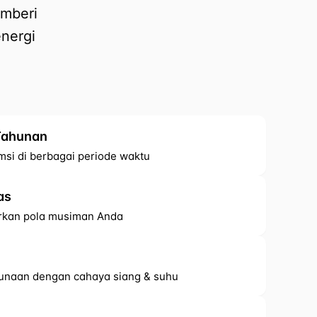
emberi
nergi
Tahunan
si di berbagai periode waktu
as
rkan pola musiman Anda
unaan dengan cahaya siang & suhu