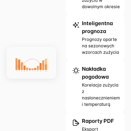
zużycia w
dowolnym okresie
Inteligentna
prognoza
Prognozy oparte
na sezonowych
wzorcach zużycia
Nakładka
s
l
m
k
m
c
l
s
w
p
l
g
pogodowa
Korelacja zużycia
z
nasłonecznieniem
i temperaturą
Raporty PDF
Eksport