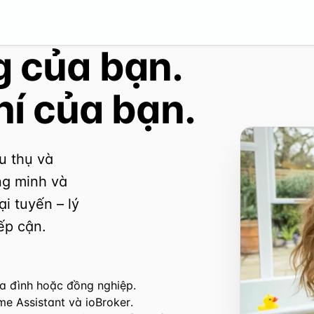
 của bạn.
hí của bạn.
u thụ và
ông minh và
i tuyến – lý
ếp cận.
ia đình hoặc đồng nghiệp.
e Assistant và ioBroker.