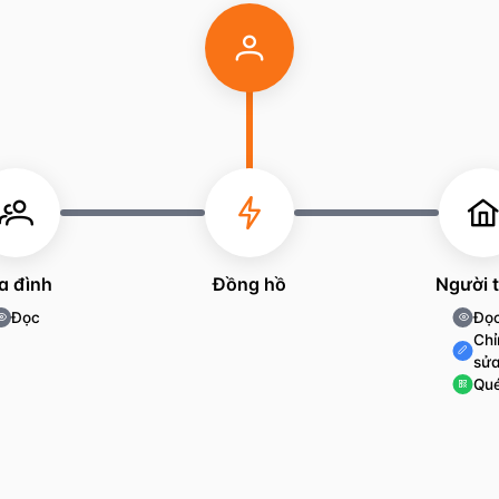
a đình
Đồng hồ
Người 
Đọc
Đọ
Chỉ
sử
Qué