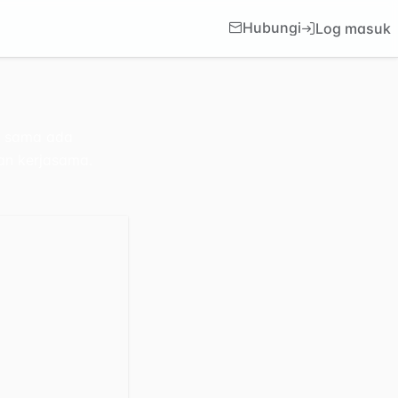
Hubungi
Log masuk
– sama ada
aan kerjasama.