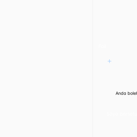
Fail
Anda bole
Saya berset