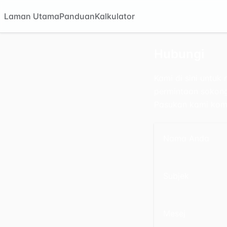
Laman Utama
Panduan
Kalkulator
Hubungi
Kami di sini untu
permintaan sokonga
Pasukan kami kom
Nama Anda
Subjek
Mesej