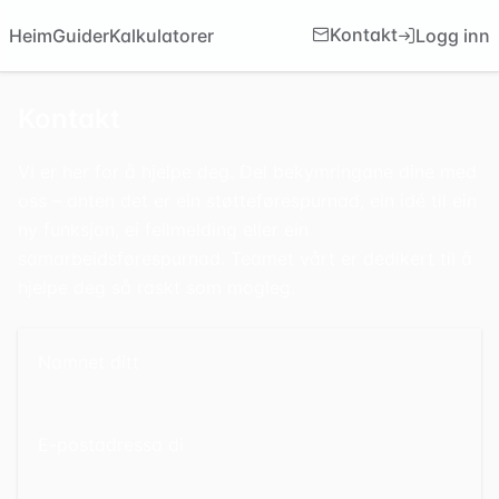
Kontakt
Logg inn
Heim
Guider
Kalkulatorer
Kontakt
Vi er her for å hjelpe deg. Del bekymringane dine med
oss – anten det er ein støtteførespurnad, ein idé til ein
ny funksjon, ei feilmelding eller ein
samarbeidsførespurnad. Teamet vårt er dedikert til å
hjelpe deg så raskt som mogleg.
Namnet ditt
E-postadressa di