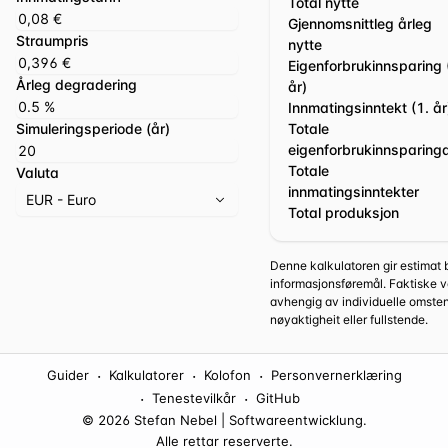
Total nytte
Gjennomsnittleg årleg
Straumpris
nytte
Eigenforbrukinnsparing 
Årleg degradering
år)
Innmatingsinntekt (1. år
Simuleringsperiode (år)
Totale
eigenforbrukinnsparing
Totale
Valuta
innmatingsinntekter
EUR - Euro
Total produksjon
Denne kalkulatoren gir estimat b
informasjonsføremål. Faktiske v
avhengig av individuelle omsten
nøyaktigheit eller fullstende.
·
·
·
Guider
Kalkulatorer
Kolofon
Personvernerklæring
·
·
Tenestevilkår
GitHub
© 2026 Stefan Nebel | Softwareentwicklung.
Alle rettar reserverte.