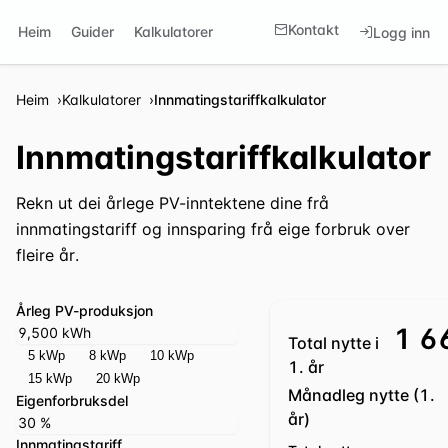
Kontakt
Heim
Guider
Kalkulatorer
Logg inn
Heim
Kalkulatorer
Innmatingstariffkalkulator
Innmatingstariffkalkulator
Rekn ut dei årlege PV-inntektene dine frå
innmatingstariff og innsparing frå eige forbruk over
fleire år.
Årleg PV-produksjon
1 6
Total nytte i
5 kWp
8 kWp
10 kWp
1. år
15 kWp
20 kWp
Månadleg nytte (1.
Eigenforbruksdel
år)
Innmatingstariff